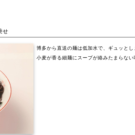
乗せ
博多から直送の麺は低加水で、ギュッとし
小麦が香る細麺にスープが絡みたまらない