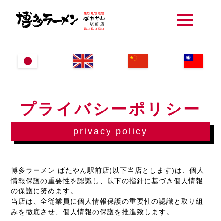
t
o
g
g
l
e
n
a
v
i
g
a
プライバシーポリシー
t
i
o
n
privacy policy
博多ラーメン ばたやん駅前店(以下当店とします)は、個人
情報保護の重要性を認識し、以下の指針に基づき個人情報
の保護に努めます。
当店は、全従業員に個人情報保護の重要性の認識と取り組
みを徹底させ、個人情報の保護を推進致します。